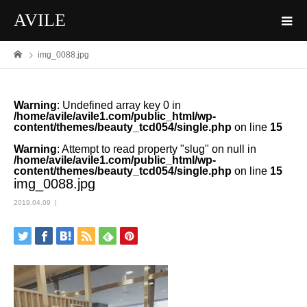
AVILE
img_0088.jpg
Warning
: Undefined array key 0 in
/home/avile/avile1.com/public_html/wp-
content/themes/beauty_tcd054/single.php
on line
15
Warning
: Attempt to read property "slug" on null in
/home/avile/avile1.com/public_html/wp-
content/themes/beauty_tcd054/single.php
on line
15
img_0088.jpg
2019.04.09