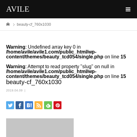
AVILE
beauty-cf_760x1030
Warning
: Undefined array key 0 in
/home/avile/avile1.com/public_html/wp-
content/themes/beauty_tcd054/single.php
on line
15
Warning
: Attempt to read property "slug" on null in
/home/avile/avile1.com/public_html/wp-
content/themes/beauty_tcd054/single.php
on line
15
beauty-cf_760x1030
2019.04.09