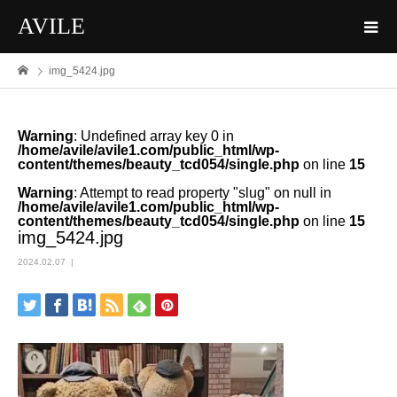
AVILE
img_5424.jpg
Warning
: Undefined array key 0 in
/home/avile/avile1.com/public_html/wp-
content/themes/beauty_tcd054/single.php
on line
15
Warning
: Attempt to read property "slug" on null in
/home/avile/avile1.com/public_html/wp-
content/themes/beauty_tcd054/single.php
on line
15
img_5424.jpg
2024.02.07