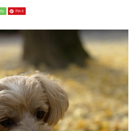
dly
Pin it