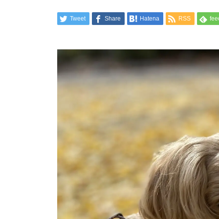
Tweet
Share
Hatena
RSS
fee