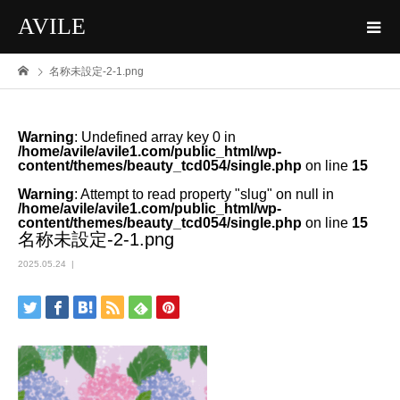
AVILE
名称未設定-2-1.png
Warning
: Undefined array key 0 in
/home/avile/avile1.com/public_html/wp-
content/themes/beauty_tcd054/single.php
on line
15
Warning
: Attempt to read property "slug" on null in
/home/avile/avile1.com/public_html/wp-
content/themes/beauty_tcd054/single.php
on line
15
名称未設定-2-1.png
2025.05.24