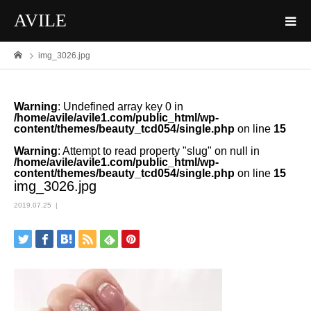
AVILE
img_3026.jpg
Warning
: Undefined array key 0 in
/home/avile/avile1.com/public_html/wp-
content/themes/beauty_tcd054/single.php
on line
15
Warning
: Attempt to read property "slug" on null in
/home/avile/avile1.com/public_html/wp-
content/themes/beauty_tcd054/single.php
on line
15
img_3026.jpg
2019.07.25